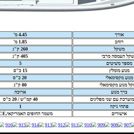
אורך
4.45 מ'
רוחב
1.85 מ'
משקל
260 ק"ג
קל העמסה מרבי
405 ק"ג
מספר משיטים
5
מנוע מומלץ
15
כ"ס
מנוע מקסימאלי
20
כ"ס
ל מנוע מקסימאלי
80 ק"ג
ברך מנוע
ארוכה
מוערכת עם שני מפליגים
40 קמ"ש / 20 כ"ס
פתחי ניקוז
1
אישורים
משמר החופים האמריקאי,GS ,CE .