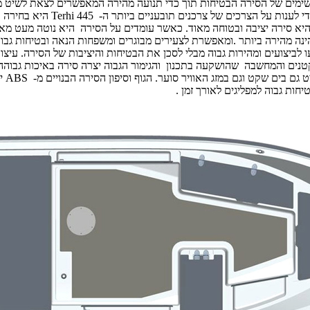
כ"ס ניתן לראות את הנתונים המרשימים של הסירה הבטיחות תוך כדי תנועה מהירה המאפשרי
ענות על הצרכים של צרכנים תובעניים ביותר ה- 445
Terhi
היא בחירה מ
יא סירה יציבה ובטוחה מאוד. כאשר עומדים על הסירה היא נוטה מעט מאוד
בים שאינם בטוחים. מהירות הסירה עם מנוע חיצוני של 20 כ"ס הינה מהירה ביותר .ומאפשרת לצעירים מבו
קטנים והמחשבה שהושקעה בתכנון והגימור הגבוה יצרה סירה באיכות גבוה
 גם בים שקט וגם במזג האוויר סוער. הגוף וסיפון הסירה הבנויים מ-
ABS
יו
חות גבוה למפליגים לאורך זמן .