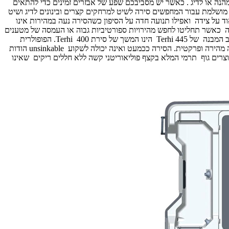
ם לצאת לשיט מהנה או לדיג . כאשר יש מסביבכם שפע של אבזרים זמינים כדי להתאים
ושלמת עבור המחפשים סירה לשיט למרחקים קצרים ובינונים לדיג ושיט
 על צידה ואפילו תנועה חדה על הסיפון כשהסירה נעה במהירות אינו
גרים ומשפחות הנאה ובטיחות גבוה כאשר תחליטו לחפש מהירויות ספורטיביות גבוה או העמסה של מטענים
Terhi
הינו המשך של סירת 400
Terhi
. הפופולרית
ה מהירה ופרקטית. הסירה ככמעט ואינה יכולה לשקוע
unsinkable
הודות
צרים גוף תרמי המלא בקצף פוליאוריטני קשה ללא חללים ריקים שאינו