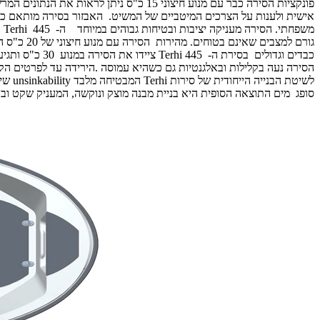
פונקציות הסירה כבר עם מנוע חיצוני 15 
אישית ולענות על הצרכים המיטביים של המשיט. האבזור בסירה מותאם כדי ל
משפחתי. הסירה מעניקה יציבות ובטיחות גבוהים במיוחד ה- 445
Terhi
ה
גורם למצ
כבדים וגדולים בסירת ה- 445
Terhi
ציידו את הסירה במנוע 30 כ"ס ותגיעו לביצועים ומהירות גבוה מבלי לסכן את הבטיחות והיציבות של הסירה. עיצוב המבנה של 445
הסירה נעה בקלילות ובאלגנטיות גם כשהיא עמוסה .הירידה עד לפרטים ה
לשיטת הבנייה הייחודית של סירות
Terhi
המבטיחה מלבד
unsinkability
שיט
סופג מים התוצאה הסופית היא בניית מבנה מוצק ונוקשה, המעניק שקט ובטי