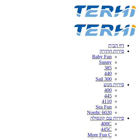
דף הבית
סירות חתירה
Baby Fun
Sunny
385
440
Sail 300
סירות מנוע
400
445
4110
Sea Fun
Nordic 6020
סירות עם קונסולה
400C
445C
More Fun C