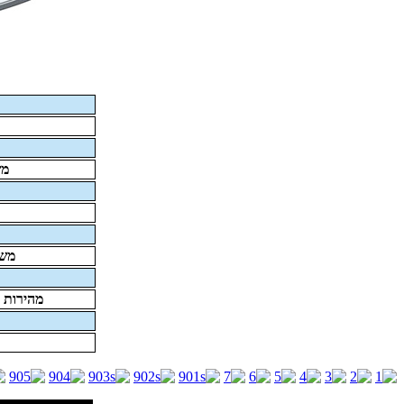
מש
משק
מהירות 